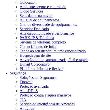
Colocation
Ambiente seguro e controlado
Cloud Services
Seus dados na nuvem
Aluguel de equipamentos
Grande diversidade de equipamentos
Servidor Dedicado
Alta disponibilidade e performance
PABX-IP & Telefonia
Sistema de telefonia completo
Gerenciamento de Infra
Tenha ao seu dispor um time especializado
Hospedagem de site
Ativação online, automatizada, fácil e rápida
E-mail Corporativo
Plataforma híbrida e flexível
Segurança
Soluções em Segurança
Firewall
Proteção avançada
Anti-DDoS
Proteção contra ataques massivos
TIA
Serviço de Inteligência de Ameaças
Antivírus