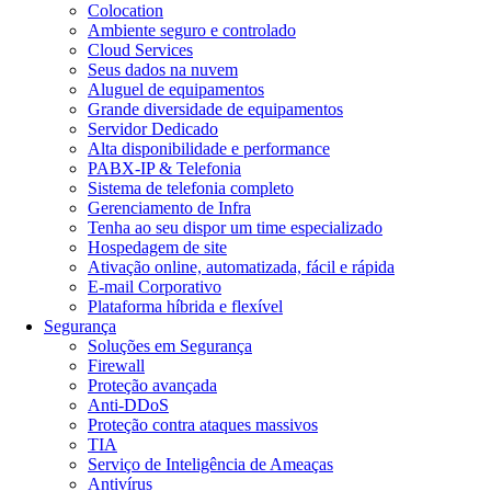
Colocation
Ambiente seguro e controlado
Cloud Services
Seus dados na nuvem
Aluguel de equipamentos
Grande diversidade de equipamentos
Servidor Dedicado
Alta disponibilidade e performance
PABX-IP & Telefonia
Sistema de telefonia completo
Gerenciamento de Infra
Tenha ao seu dispor um time especializado
Hospedagem de site
Ativação online, automatizada, fácil e rápida
E-mail Corporativo
Plataforma híbrida e flexível
Segurança
Soluções em Segurança
Firewall
Proteção avançada
Anti-DDoS
Proteção contra ataques massivos
TIA
Serviço de Inteligência de Ameaças
Antivírus